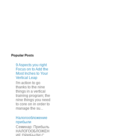
Popular Posts
9 Aspects you right
Focus on to Add the
Most Inches to Your
Vertical Leap
I'm action to go
thanks to the nine
things in a vertical
training program; the
nine things you need
to core on in order to
manage the su...
Нaлогообложение
прибыли
Cеминар: Пpибыль
HAЛОГООБЛОЖЕН
ИЕ ПPИБЫЛИ C