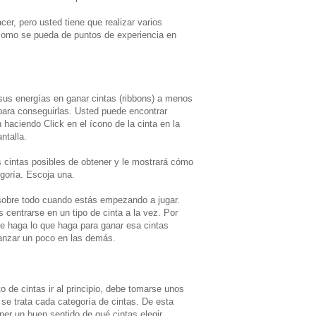
cer, pero usted tiene que realizar varios
 como se pueda de puntos de experiencia en
sus energías en ganar cintas (ribbons) a menos
para conseguirlas. Usted puede encontrar
 haciendo Click en el ícono de la cinta en la
ntalla.
as cintas posibles de obtener y le mostrará cómo
goría. Escoja una.
 sobre todo cuando estás empezando a jugar.
 centrarse en un tipo de cinta a la vez. Por
e haga lo que haga para ganar esa cintas
vanzar un poco en las demás.
o de cintas ir al principio, debe tomarse unos
e trata cada categoría de cintas. De esta
er un buen sentido de qué cintas elegir