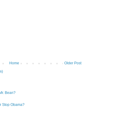
Home
Older Post
m)
Mr. Bean?
 or Stop Obama?