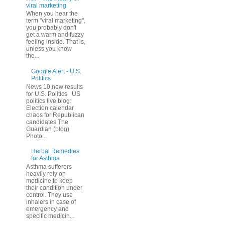
viral marketing
When you hear the
term "viral marketing",
you probably don't
get a warm and fuzzy
feeling inside. That is,
unless you know
the...
Google Alert - U.S.
Politics
News 10 new results
for U.S. Politics US
politics live blog:
Election calendar
chaos for Republican
candidates The
Guardian (blog)
Photo...
Herbal Remedies
for Asthma
Asthma sufferers
heavily rely on
medicine to keep
their condition under
control. They use
inhalers in case of
emergency and
specific medicin...