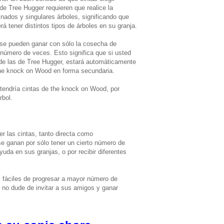
 de Tree Hugger requieren que realice la
nados y singulares árboles, significando que
á tener distintos tipos de árboles en su granja.
se pueden ganar con sólo la cosecha de
o número de veces. Esto significa que si usted
 de las de Tree Hugger, estará automáticamente
the knock on Wood en forma secundaria.
btendría cintas de the knock on Wood, por
rbol.
r las cintas, tanto directa como
se ganan por sólo tener un cierto número de
yuda en sus granjas, o por recibir diferentes
 fáciles de progresar a mayor número de
 no dude de invitar a sus amigos y ganar