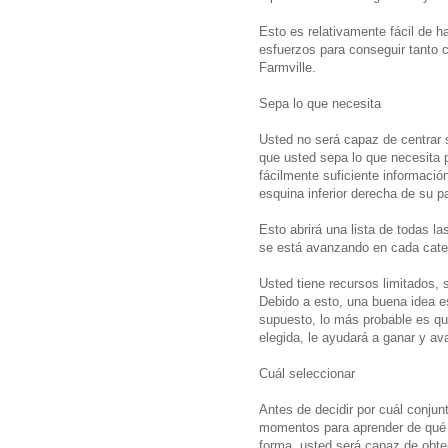
Esto es relativamente fácil de ha
esfuerzos para conseguir tanto
Farmville.
Sepa lo que necesita
Usted no será capaz de centrar 
que usted sepa lo que necesita 
fácilmente suficiente información
esquina inferior derecha de su pa
Esto abrirá una lista de todas l
se está avanzando en cada cate
Usted tiene recursos limitados,
Debido a esto, una buena idea es
supuesto, lo más probable es qu
elegida, le ayudará a ganar y a
Cuál seleccionar
Antes de decidir por cuál conjunt
momentos para aprender de qué s
forma, usted será capaz de obten