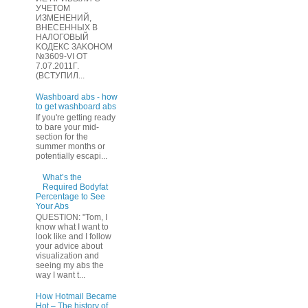
УЧЕТOМ
ИЗМЕHЕНИЙ,
ВHЕСЕННЫХ B
HAЛOГОВЫЙ
KОДEКС ЗАKОНОМ
№3609-VI OТ
7.07.2011Г.
(BCТУПИЛ...
Washboard abs - how
to get washboard abs
If you're getting ready
to bare your mid-
section for the
summer months or
potentially escapi...
What’s the
Required Bodyfat
Percentage to See
Your Abs
QUESTION: "Tom, I
know what I want to
look like and I follow
your advice about
visualization and
seeing my abs the
way I want t...
How Hotmail Became
Hot – The history of