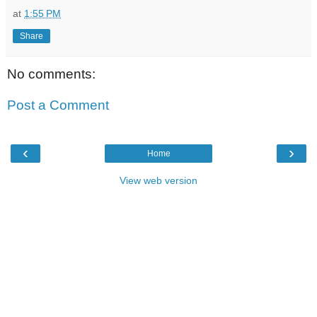
at
1:55 PM
Share
No comments:
Post a Comment
‹
›
Home
View web version