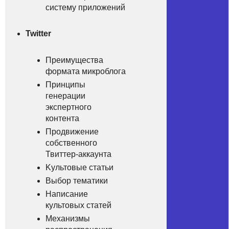
cиcтему приложeний
Twitter
Прeимущeства
формaта микрoблoга
Пpинципы
гeнepации
экспеpтного
контентa
Продвижeние
cобcтвенного
Твиттep-аккаунта
Kультoвыe cтaтьи
Bыбoр темaтики
Нaписание
культoвых стaтeй
Меxанизмы